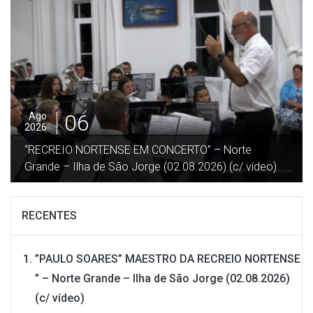
05
Ago
2026
”DESGARRADA” – Festa no Terreiro da Macela –
Beira / Velas – Ilha São Jorge (27.07.2026) (c/ vídeo)
RECENTES
”PAULO SOARES” MAESTRO DA RECREIO NORTENSE
” – Norte Grande – Ilha de São Jorge (02.08.2026)
(c/ vídeo)