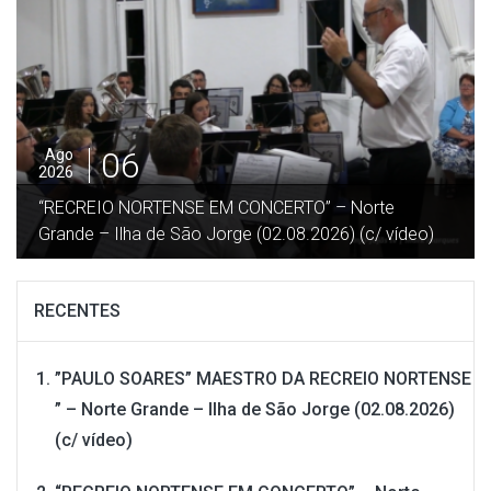
05
Ago
2026
”DESGARRADA” – Festa no Terreiro da Macela –
Beira / Velas – Ilha São Jorge (27.07.2026) (c/ vídeo)
RECENTES
”PAULO SOARES” MAESTRO DA RECREIO NORTENSE
” – Norte Grande – Ilha de São Jorge (02.08.2026)
(c/ vídeo)