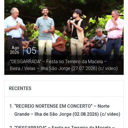
04
Ago
2026
“Procissão em honra de Nª Srª das Neves” – Norte
Grande – Ilha de São Jorge (02.08.2026) (c/ vídeo)
RECENTES
“RECREIO NORTENSE EM CONCERTO” – Norte
Grande – Ilha de São Jorge (02.08.2026) (c/ vídeo)
”DESGARRADA” – Festa no Terreiro da Macela –