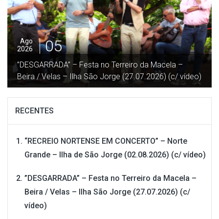
04
Ago
2026
“Procissão em honra de Nª Srª das Neves” – Norte
eo)
Grande – Ilha de São Jorge (02.08.2026) (c/ vídeo)
RECENTES
“RECREIO NORTENSE EM CONCERTO” – Norte
Grande – Ilha de São Jorge (02.08.2026) (c/ vídeo)
”DESGARRADA” – Festa no Terreiro da Macela –
Beira / Velas – Ilha São Jorge (27.07.2026) (c/
vídeo)