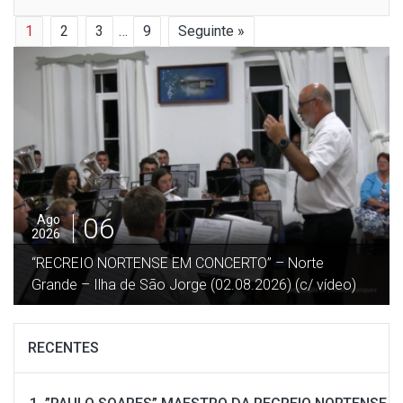
1
2
3
…
9
Seguinte »
05
Ago
2026
”DESGARRADA” – Festa no Terreiro da Macela –
Beira / Velas – Ilha São Jorge (27.07.2026) (c/ vídeo)
RECENTES