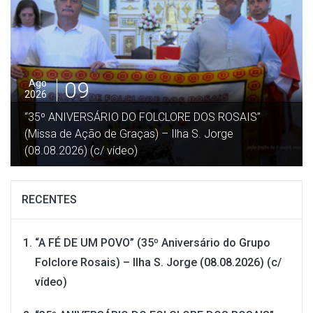
07
Ago
2026
”PAULO SOARES” MAESTRO DA RECREIO NORTENSE
” – Norte Grande – Ilha de São Jorge (02.08.2026)
(c/ vídeo)
RECENTES
“A FÉ DE UM POVO” (35º Aniversário do Grupo
Folclore Rosais) – Ilha S. Jorge (08.08.2026) (c/
vídeo)