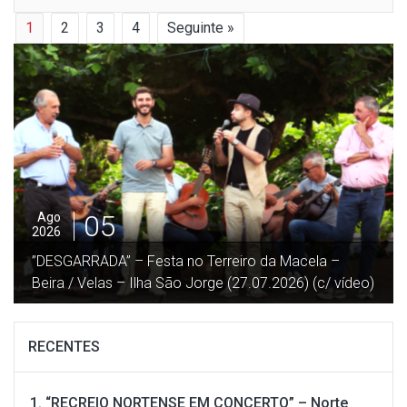
1
2
3
4
Seguinte »
04
Ago
2026
“Procissão em honra de Nª Srª das Neves” – Norte
Grande – Ilha de São Jorge (02.08.2026) (c/ vídeo)
RECENTES
“RECREIO NORTENSE EM CONCERTO” – Norte