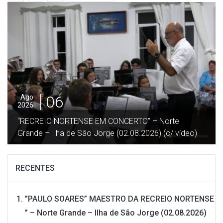
05
Ago
2026
”DESGARRADA” – Festa no Terreiro da Macela –
Beira / Velas – Ilha São Jorge (27.07.2026) (c/ vídeo)
RECENTES
”PAULO SOARES” MAESTRO DA RECREIO NORTENSE
” – Norte Grande – Ilha de São Jorge (02.08.2026)