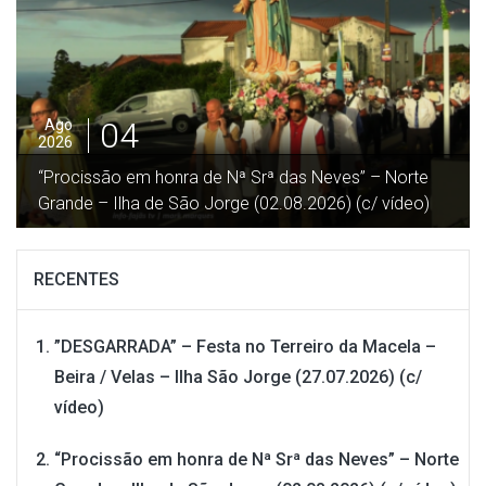
03
Ago
2026
Preparação dos Tapetes “Festa Srª das Neves”–
Norte Grande – Ilha de São Jorge (02.08.2026) (c/
vídeo)
RECENTES
”DESGARRADA” – Festa no Terreiro da Macela –
Beira / Velas – Ilha São Jorge (27.07.2026) (c/
vídeo)
“Procissão em honra de Nª Srª das Neves” – Norte