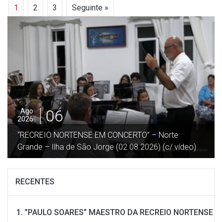
1
2
3
Seguinte »
05
Ago
2026
”DESGARRADA” – Festa no Terreiro da Macela –
Beira / Velas – Ilha São Jorge (27.07.2026) (c/ vídeo)
RECENTES
”PAULO SOARES” MAESTRO DA RECREIO NORTENSE