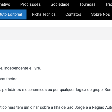
mativo
Procissões
Sociedade
Touradas
Tra
tuto Editorial
Ficha Técnica
Contatos
Sobre Nós
03
06
Ago
Ago
2026
2026
Festa de Nª Srª das
“RECREIO NORTE
Neves “Eucaristia
CONCERTO” – Nor
e, independente e livre.
Solene”– Norte Grande
Grande – Ilha de 
– Ilha de São Jorge (c/
Jorge (02.08.2026
aos factos.
vídeo)
vídeo)
 partidários e económicos ou por qualquer lógica de grupo. So
.
lítico mas tem um olhar sobre a Ilha de São Jorge e a Região A