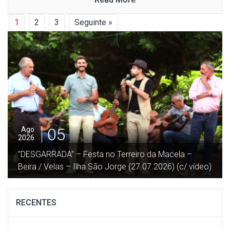
1
2
3
Seguinte »
04
Ago
2026
“Procissão em honra de Nª Srª das Neves” – Norte
Grande – Ilha de São Jorge (02.08.2026) (c/ vídeo)
RECENTES