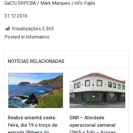
GaCS/SRPCBA / Mark Marques | Info-Fajãs
31.12.2016
Visualizações
2.365
Posted in
Informativo
NOTÍCIAS RELACIONADAS
Reabre amanhã sexta-
GNR – Atividade
feira, dia 19 o troço de
operacional semanal
estrada (Ribeira do
(29/5 a 5/6) – Açores