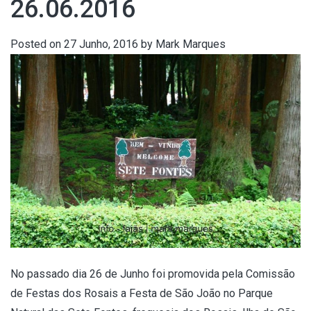
26.06.2016
Posted on
27 Junho, 2016
by
Mark Marques
No passado dia 26 de Junho foi promovida pela Comissão
de Festas dos Rosais a Festa de São João no Parque