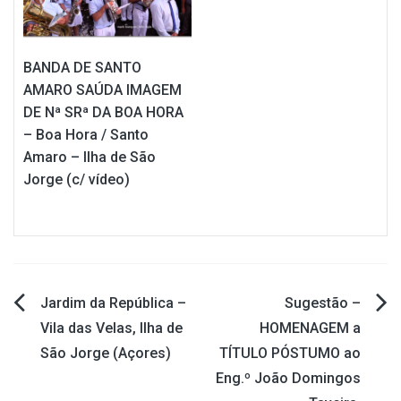
BANDA DE SANTO
AMARO SAÚDA IMAGEM
DE Nª SRª DA BOA HORA
– Boa Hora / Santo
Amaro – Ilha de São
Jorge (c/ vídeo)
Jardim da República –
Sugestão –
Navegação
Vila das Velas, Ilha de
HOMENAGEM a
São Jorge (Açores)
TÍTULO PÓSTUMO ao
de
Eng.º João Domingos