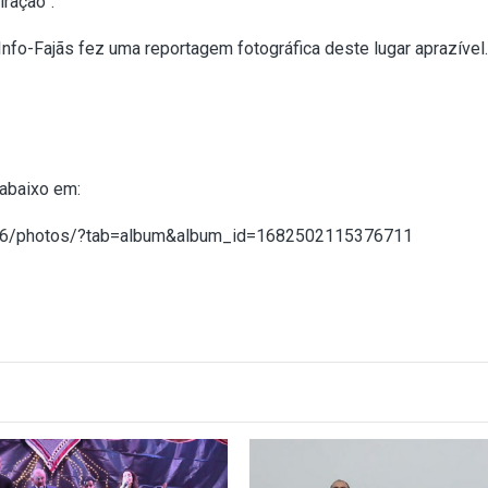
iração”.
nfo-Fajãs fez uma reportagem fotográfica deste lugar aprazível.
 abaixo em:
016/photos/?tab=album&album_id=1682502115376711