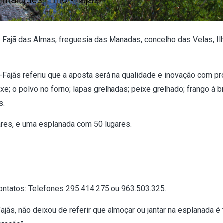
ca Fajã das Almas, freguesia das Manadas, concelho das Velas, Il
-Fajãs referiu que a aposta será na qualidade e inovação com p
e; o polvo no forno; lapas grelhadas; peixe grelhado; frango à b
s.
ares, e uma esplanada com 50 lugares.
ontatos: Telefones 295.414.275 ou 963.503.325.
jãs, não deixou de referir que almoçar ou jantar na esplanada é