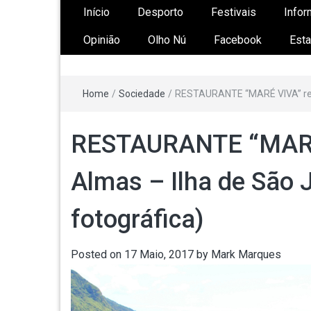
Início
Desporto
Festivais
Infor
Opinião
Olho Nú
Facebook
Esta
Home
/
Sociedade
/
RESTAURANTE “MARÉ VIVA” reabr
03
Ago
2026
RESTAURANTE “MARÉ 
Festa de N
Almas – Ilha de São 
Neves “Euc
Solene”– N
fotográfica)
– Ilha de S
vídeo)
Posted on
17 Maio, 2017
by
Mark Marques