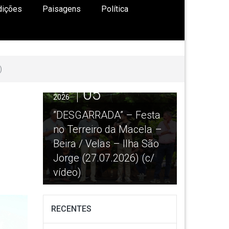
dições
Paisagens
Política
)
05
04
go
Ago
26
2026
DESGARRADA” – Festa
“Procissão em honra d
 Terreiro da Macela –
Nª Srª das Neves” –
ira / Velas – Ilha São
Norte Grande – Ilha de
rge (27.07.2026) (c/
São Jorge (02.08.2026
deo)
(c/ vídeo)
RECENTES