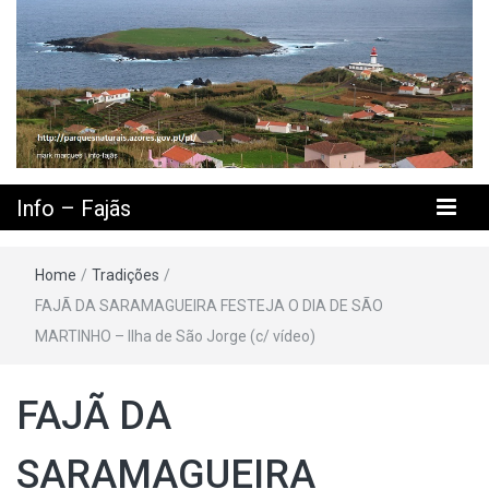
Info – Fajãs
Home
/
Tradições
/
FAJÃ DA SARAMAGUEIRA FESTEJA O DIA DE SÃO
MARTINHO – Ilha de São Jorge (c/ vídeo)
FAJÃ DA
SARAMAGUEIRA