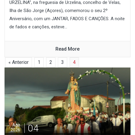
URZELINA”, na freguesia de Urzelina, concelho de Velas,
Ilha de São Jorge (Açores), comemorou o seu 2º
Aniversário, com um JANTAR, FADOS E CANÇÕES. A noite
de fados e canções, esteve...
Read More
« Anterior
1
2
3
4
03
Ago
2026
Preparação dos Tapetes “Festa Srª das Neves”–