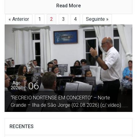
Read More
« Anterior
1
2
3
4
Seguinte »
05
Ago
2026
”DESGARRADA” – Festa no Terreiro da Macela –
Beira / Velas – Ilha São Jorge (27.07.2026) (c/ vídeo)
RECENTES