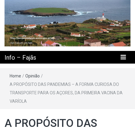
Info – Fajãs
Home
/
Opinião
/
A PROPÓSITO DAS PANDEMIAS – A FORMA CURIOSA DO
TRANSPORTE PARA OS AÇORES, DA PRIMEIRA VACINA DA
VARÍOLA
A PROPÓSITO DAS