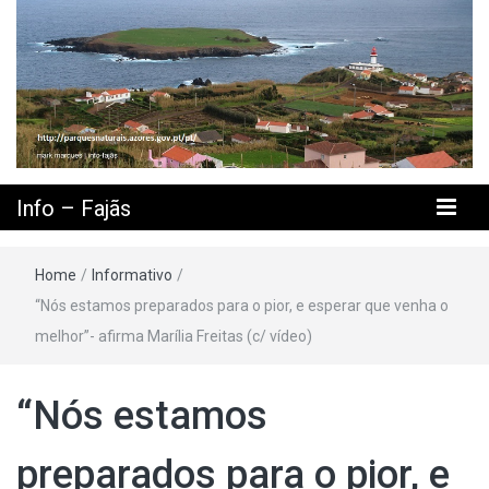
Info – Fajãs
Home
/
Informativo
/
“Nós estamos preparados para o pior, e esperar que venha o
melhor”- afirma Marília Freitas (c/ vídeo)
“Nós estamos
preparados para o pior, e