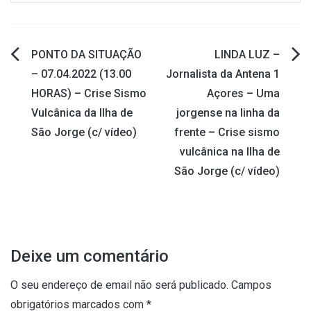
PONTO DA SITUAÇÃO
LINDA LUZ –
Navegação
– 07.04.2022 (13.00
Jornalista da Antena 1
HORAS) – Crise Sismo
Açores – Uma
de
Vulcânica da Ilha de
jorgense na linha da
artigos
São Jorge (c/ vídeo)
frente – Crise sismo
vulcânica na Ilha de
São Jorge (c/ vídeo)
Deixe um comentário
O seu endereço de email não será publicado.
Campos
obrigatórios marcados com
*