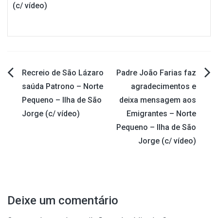
(c/ vídeo)
Recreio de São Lázaro
Padre João Farias faz
Navegação
saúda Patrono – Norte
agradecimentos e
Pequeno – Ilha de São
deixa mensagem aos
de
Jorge (c/ vídeo)
Emigrantes – Norte
artigos
Pequeno – Ilha de São
Jorge (c/ vídeo)
Deixe um comentário