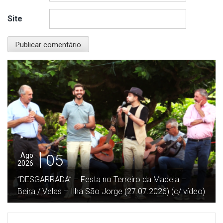
Site
05
Ago
2026
”DESGARRADA” – Festa no Terreiro da Macela –
Beira / Velas – Ilha São Jorge (27.07.2026) (c/ vídeo)