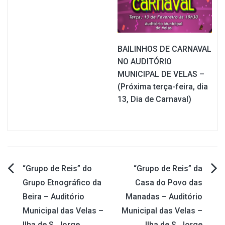
BAILINHOS DE CARNAVAL
NO AUDITÓRIO
MUNICIPAL DE VELAS –
(Próxima terça-feira, dia
13, Dia de Carnaval)
“Grupo de Reis” do
“Grupo de Reis” da
Navegação
Grupo Etnográfico da
Casa do Povo das
Beira – Auditório
Manadas – Auditório
de
Municipal das Velas –
Municipal das Velas –
Ilha de S. Jorge
Ilha de S. Jorge