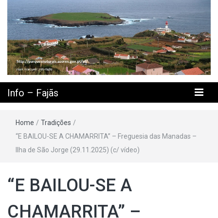
Info – Fajãs
Home
/
Tradições
/
“E BAILOU-SE A CHAMARRITA” – Freguesia das Manadas –
Ilha de São Jorge (29.11.2025) (c/ vídeo)
“E BAILOU-SE A
CHAMARRITA” –