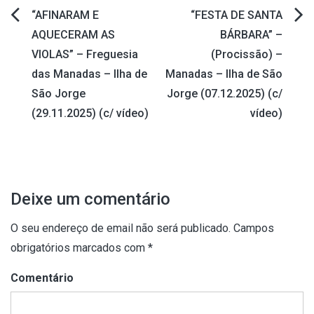
“AFINARAM E
“FESTA DE SANTA
Navegação
AQUECERAM AS
BÁRBARA” –
VIOLAS” – Freguesia
(Procissão) –
de
das Manadas – Ilha de
Manadas – Ilha de São
artigos
São Jorge
Jorge (07.12.2025) (c/
(29.11.2025) (c/ vídeo)
vídeo)
Deixe um comentário
O seu endereço de email não será publicado.
Campos
obrigatórios marcados com
*
Comentário