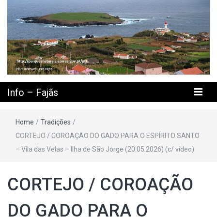
Info – Fajãs
Home
/
Tradições
/
CORTEJO / COROAÇÃO DO GADO PARA O ESPÍRITO SANTO
– Vila das Velas – Ilha de São Jorge (20.05.2026) (c/ vídeo)
CORTEJO / COROAÇÃO
DO GADO PARA O