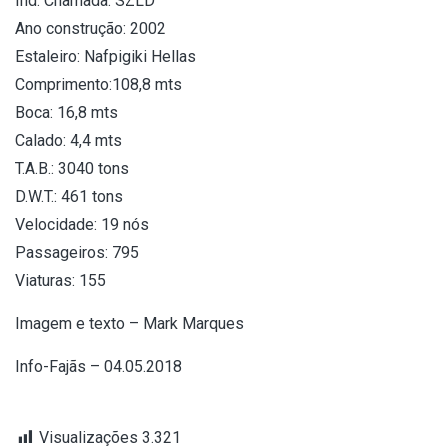
Ind. Chamada. SZLD
Ano construção: 2002
Estaleiro: Nafpigiki Hellas
Comprimento:108,8 mts
Boca: 16,8 mts
Calado: 4,4 mts
T.A.B.: 3040 tons
D.W.T.: 461 tons
Velocidade: 19 nós
Passageiros: 795
Viaturas: 155
Imagem e texto – Mark Marques
Info-Fajãs – 04.05.2018
Visualizações
3.321