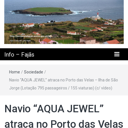
Info – Fajãs
Home
/
Sociedade
/
Navio “AQUA JEWEL” atraca no Porto das Velas – Ilha de São
Jorge (Lotação 795 passageiros / 155 viaturas) (c/ vídeo)
Navio “AQUA JEWEL”
atraca no Porto das Velas