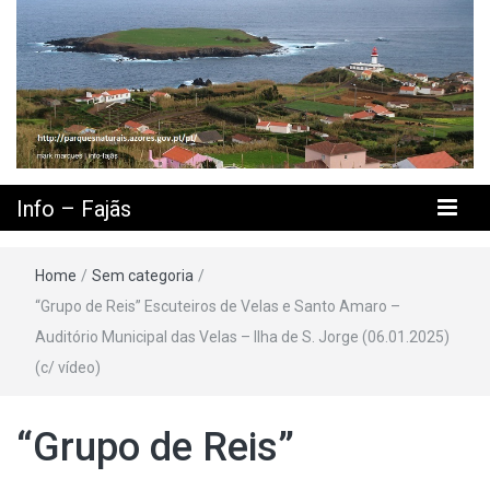
Info – Fajãs
Home
/
Sem categoria
/
“Grupo de Reis” Escuteiros de Velas e Santo Amaro –
Auditório Municipal das Velas – Ilha de S. Jorge (06.01.2025)
(c/ vídeo)
“Grupo de Reis”