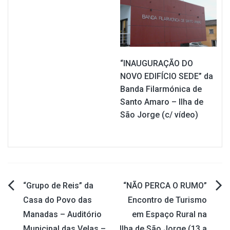
“INAUGURAÇÃO DO
NOVO EDIFÍCIO SEDE” da
Banda Filarmónica de
Santo Amaro – Ilha de
São Jorge (c/ vídeo)
“Grupo de Reis” da
“NÃO PERCA O RUMO”
Navegação
Casa do Povo das
Encontro de Turismo
Manadas – Auditório
em Espaço Rural na
de
Municipal das Velas –
Ilha de São Jorge (13 a